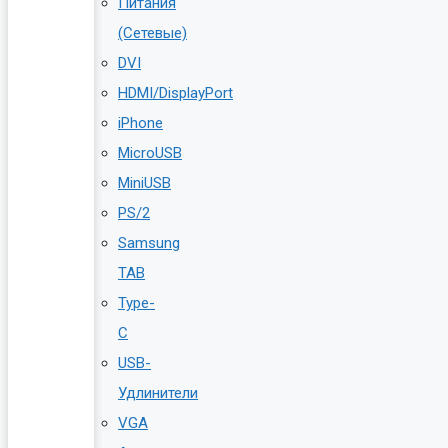
Питания
(Сетевые)
DVI
HDMI/DisplayPort
iPhone
MicroUSB
MiniUSB
PS/2
Samsung
TAB
Type-
C
USB-
Удлинители
VGA