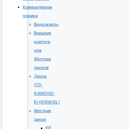
Компьютерная
техника
Видеокарты
Внешние
корпуса
для
Жёстких
дисков
Диски
(CD-
R/RW.DVD-
R/+R/RW/DL)
Жесткие
диски
IDE,