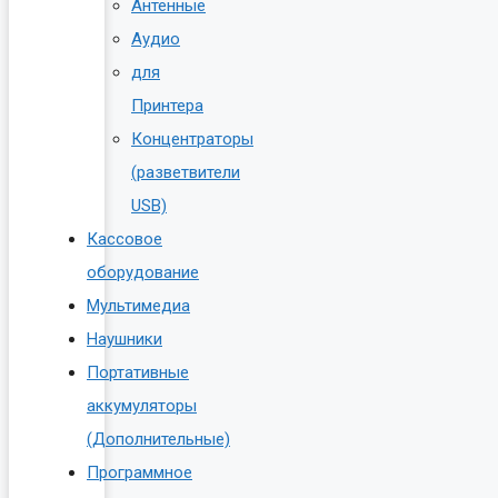
Антенные
Аудио
для
Принтера
Концентраторы
(разветвители
USB)
Кассовое
оборудование
Мультимедиа
Наушники
Портативные
аккумуляторы
(Дополнительные)
Программное