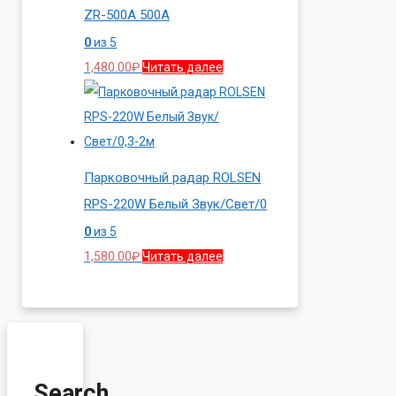
ZR-500A 500A
0
из 5
1,480.00
₽
Читать далее
Парковочный радар ROLSEN
RPS-220W Белый Звук/Свет/0
0
из 5
1,580.00
₽
Читать далее
Search