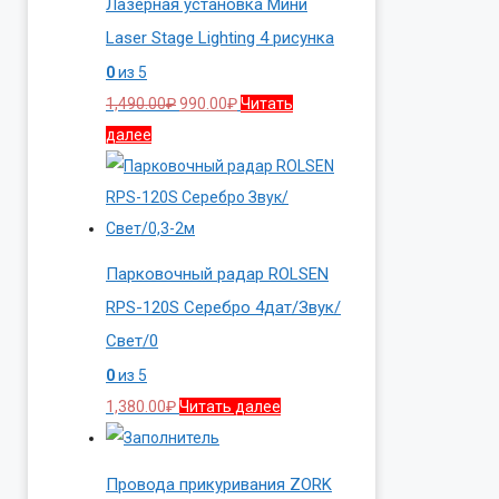
Лазерная установка Мини
Laser Stage Lighting 4 рисунка
0
из 5
Первоначальная
Текущая
1,490.00
₽
990.00
₽
Читать
цена
цена:
далее
составляла
990.00₽.
1,490.00₽.
Парковочный радар ROLSEN
RPS-120S Серебро 4дат/Звук/
Свет/0
0
из 5
1,380.00
₽
Читать далее
Провода прикуривания ZORK