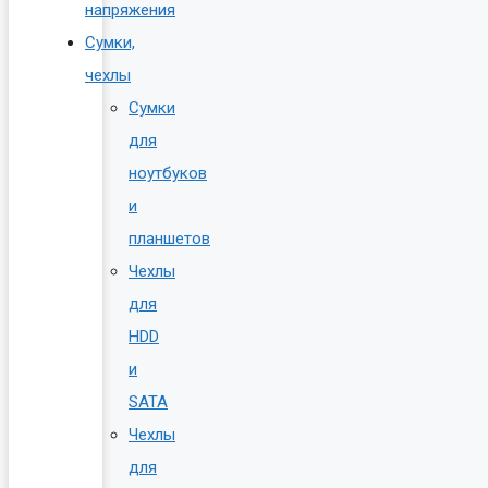
напряжения
Сумки,
чехлы
Сумки
для
ноутбуков
и
планшетов
Чехлы
для
HDD
и
SATA
Чехлы
для