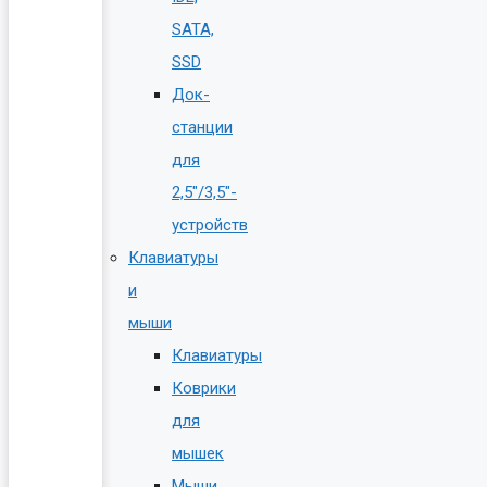
SATA,
SSD
Док-
станции
для
2,5″/3,5″-
устройств
Клавиатуры
и
мыши
Клавиатуры
Коврики
для
мышек
Мыши