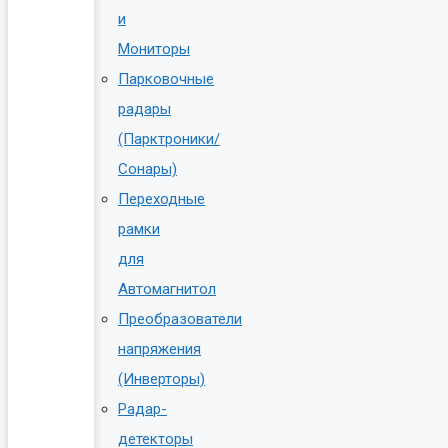
и
Мониторы
Парковочные
радары
(Парктроники/
Сонары)
Переходные
рамки
для
Автомагнитол
Преобразователи
напряжения
(Инверторы)
Радар-
детекторы