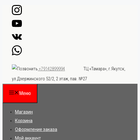
Перейти
к
содержимому
ТЦ «Тамара», г.Якутск,
+79142899994
ул.Дзержинского 52/2, 2 этаж, пав. №27
Меню
Магазин
Корзина
Оформление заказа
Мой аккаунт