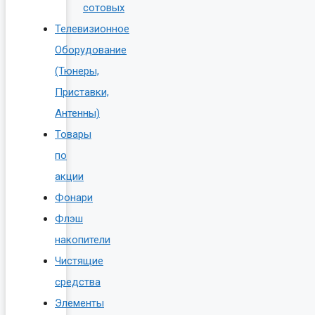
сотовых
Телевизионное
Оборудование
(Тюнеры,
Приставки,
Антенны)
Товары
по
акции
Фонари
Флэш
накопители
Чистящие
средства
Элементы