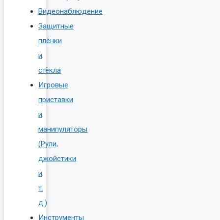
Видеонаблюдение
Защитные
плёнки
и
стёкла
Игровые
приставки
и
манипуляторы
(Рули,
джойстики
и
т.
д.)
Инструменты