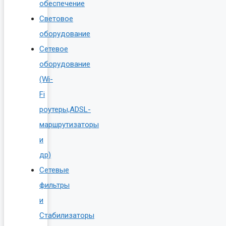
обеспечение
Световое
оборудование
Сетевое
оборудование
(Wi-
Fi
роутеры,ADSL-
маршрутизаторы
и
др)
Сетевые
фильтры
и
Стабилизаторы