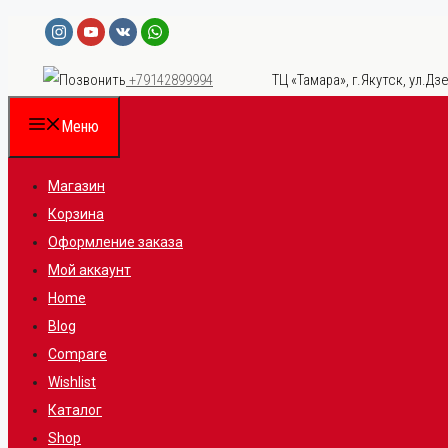
Перейти
к
ТЦ «Тамара», г.Якутск, ул.Дзе
+79142899994
содержимому
Меню
Магазин
Корзина
Оформление заказа
Мой аккаунт
Home
Blog
Compare
Wishlist
Каталог
Shop