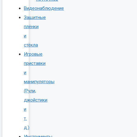
Видеонаблюдение
Защитные
плёнки
и
стёкла
Игровые
приставки
и
манипуляторы
(Рули,
джойстики
и
т.
д.)
Инструменты