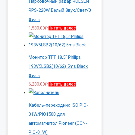
Парковочный радар ROLSEN
RPS-220W Белый Звук/Свет/0
0
из 5
1,580.00
₽
Читать далее
Монитор TFT 18,5″ Philips
193V5LSB2(10/62) 5ms Black
0
из 5
6,280.00
₽
Читать далее
Кабель-переходник ISO PIO-
01W/PIO1500 для
автомагнитол Pioneer (CON-
PIO-01W)