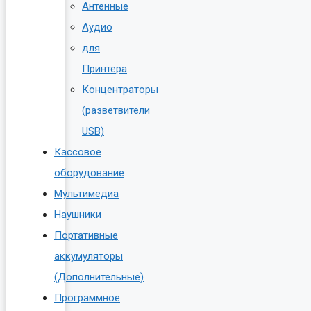
Антенные
Аудио
для
Принтера
Концентраторы
(разветвители
USB)
Кассовое
оборудование
Мультимедиа
Наушники
Портативные
аккумуляторы
(Дополнительные)
Программное