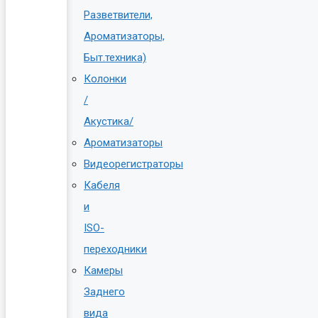
Разветвители,
Ароматизаторы,
Быт.техника)
Колонки
/
Акустика/
Ароматизаторы
Видеорегистраторы
Кабеля
и
ISO-
переходники
Камеры
Заднего
вида