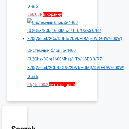
0
из 5
550.00
₽
В корзину
Системный блок i5-4460
(3.2Ghz/8Gb(1600Mhz)/1Tb/USB3.0/R7
370(256bit/2Gb/DDR5/2DVI/HDMI)/DVD±RW/600W)
0
из 5
66,150.00
₽
Читать далее