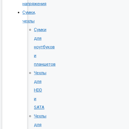
напряжения
Сумки,
чехлы
Сумки
для
ноутбуков
и
планшетов
Чехлы
для
HDD
и
SATA
Чехлы
для