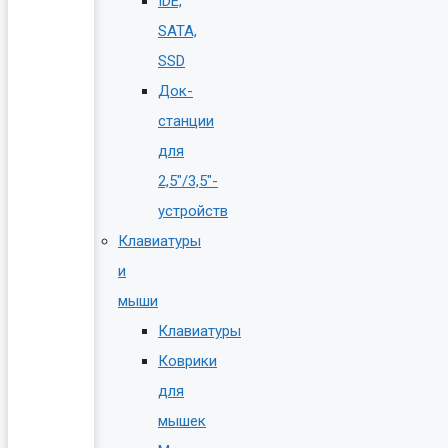
IDE,
SATA,
SSD
Док-
станции
для
2,5″/3,5″-
устройств
Клавиатуры
и
мыши
Клавиатуры
Коврики
для
мышек