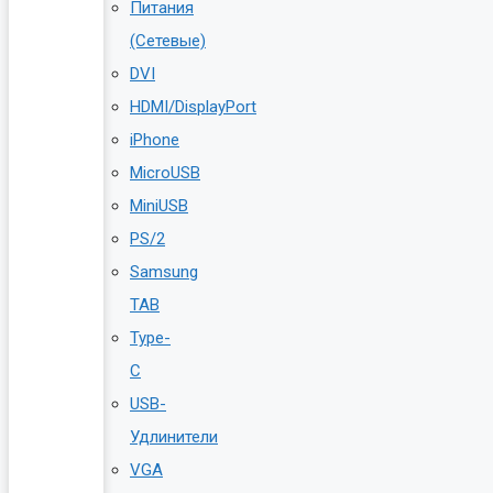
Питания
(Сетевые)
DVI
HDMI/DisplayPort
iPhone
MicroUSB
MiniUSB
PS/2
Samsung
TAB
Type-
C
USB-
Удлинители
VGA