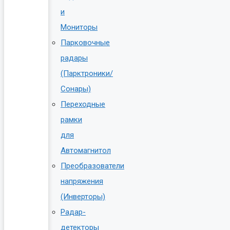
и
Мониторы
Парковочные
радары
(Парктроники/
Сонары)
Переходные
рамки
для
Автомагнитол
Преобразователи
напряжения
(Инверторы)
Радар-
детекторы