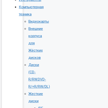
Компьютерная
техника
Видеокарты
Внешние
корпуса
для
Жёстких
дисков
Диски
(CD-
R/RW.DVD-
R/+R/RW/DL)
Жесткие
диски