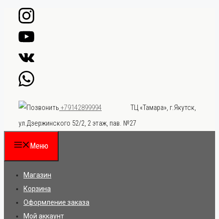
Перейти
к
содержимому
ТЦ «Тамара», г.Якутск,
+79142899994
ул.Дзержинского 52/2, 2 этаж, пав. №27
Меню
Магазин
Корзина
Оформление заказа
Мой аккаунт