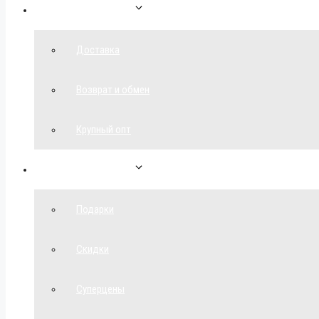
Как сделать заказ
Доставка
Возврат и обмен
Крупный опт
Спецпредложения
Подарки
Скидки
Суперцены