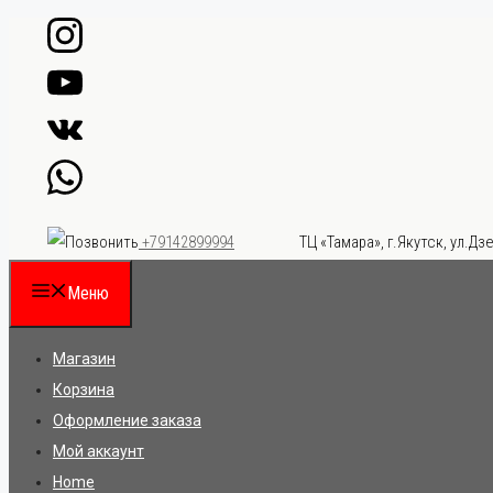
Перейти
к
содержимому
ТЦ «Тамара», г.Якутск, ул.Дзе
+79142899994
Меню
Магазин
Корзина
Оформление заказа
Мой аккаунт
Home