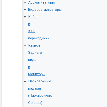
Ароматизаторы
Видеорегистраторы
Кабеля
и
ISO-
переходники
Камеры
Заднего
вида
и
Мониторы
Парковочные
радары
(Парктроники/
Сонары)