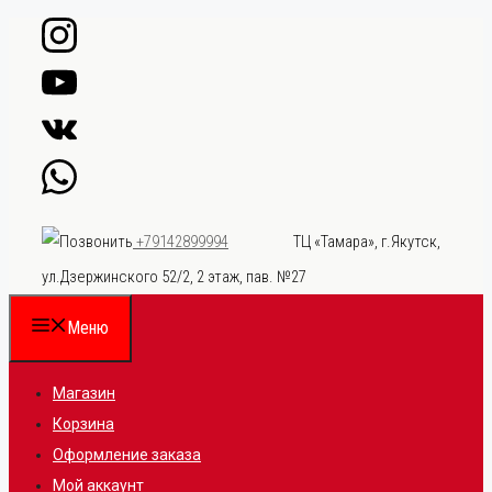
Перейти
к
содержимому
ТЦ «Тамара», г.Якутск,
+79142899994
ул.Дзержинского 52/2, 2 этаж, пав. №27
Меню
Магазин
Корзина
Оформление заказа
Мой аккаунт