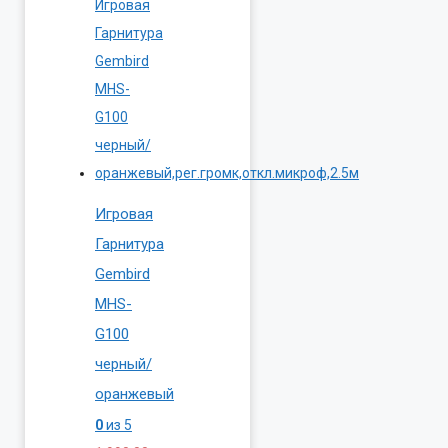
Игровая
Гарнитура
Gembird
MHS-
G100
черный/
оранжевый
0
из 5