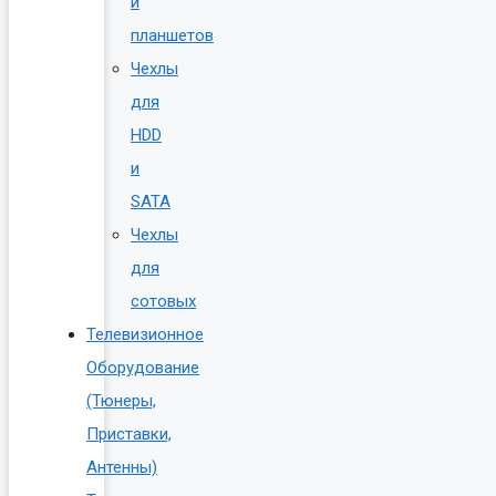
и
планшетов
Чехлы
для
HDD
и
SATA
Чехлы
для
сотовых
Телевизионное
Оборудование
(Тюнеры,
Приставки,
Антенны)