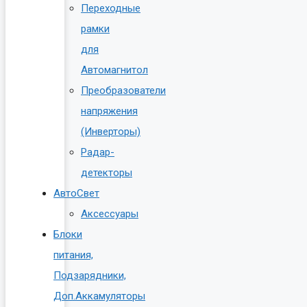
Переходные
рамки
для
Автомагнитол
Преобразователи
напряжения
(Инверторы)
Радар-
детекторы
АвтоСвет
Аксессуары
Блоки
питания,
Подзарядники,
Доп.Аккамуляторы