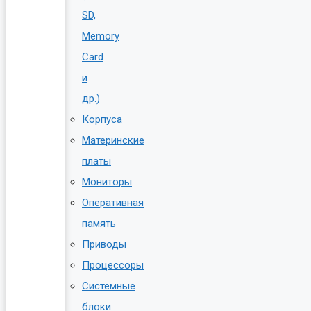
SD,
Memory
Card
и
др.)
Корпуса
Материнские
платы
Мониторы
Оперативная
память
Приводы
Процессоры
Системные
блоки