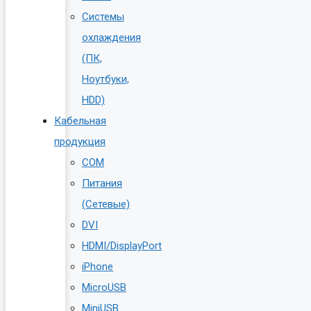
Системы
охлаждения
(ПК,
Ноутбуки,
HDD)
Кабельная
продукция
COM
Питания
(Сетевые)
DVI
HDMI/DisplayPort
iPhone
MicroUSB
MiniUSB