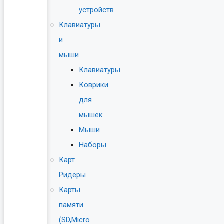
устройств
Клавиатуры
и
мыши
Клавиатуры
Коврики
для
мышек
Мыши
Наборы
Карт
Ридеры
Карты
памяти
(SD,Micro