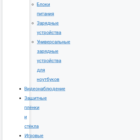
Блоки
питания
Зарядные
устройства
Универсальные
зарядные
устройства
для
ноутбуков
Видеонаблюдение
Защитные
плёнки
и
стёкла
Игровые