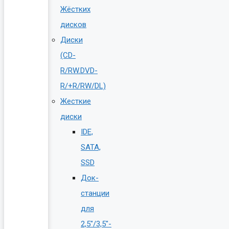
Жёстких
дисков
Диски
(CD-
R/RW.DVD-
R/+R/RW/DL)
Жесткие
диски
IDE,
SATA,
SSD
Док-
станции
для
2,5″/3,5″-