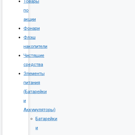
Товары
по
акции
Фонари
Флэш
накопители
Чистящие
средства
Элементы
питания
(Батарейки
и
Аккумуляторы)
Батарейки
и