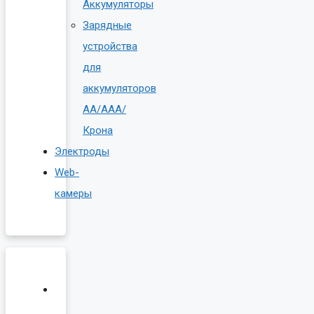
Аккумуляторы
Зарядные
устройства
для
аккумуляторов
AA/AAA/
Крона
Электроды
Web-
камеры