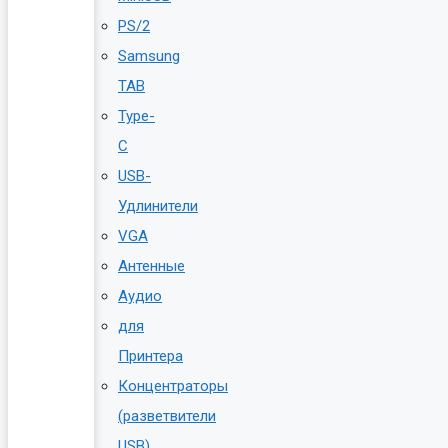
PS/2
Samsung
TAB
Type-
C
USB-
Удлинители
VGA
Антенные
Аудио
для
Принтера
Концентраторы
(разветвители
USB)