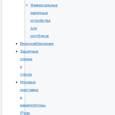
Универсальные
зарядные
устройства
для
ноутбуков
Видеонаблюдение
Защитные
плёнки
и
стёкла
Игровые
приставки
и
манипуляторы
(Рули,