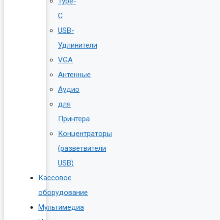
Type-
C
USB-
Удлинители
VGA
Антенные
Аудио
для
Принтера
Концентраторы
(разветвители
USB)
Кассовое
оборудование
Мультимедиа