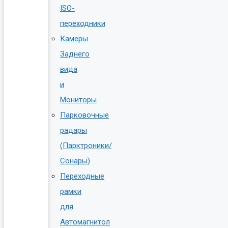
ISO-
переходники
Камеры
Заднего
вида
и
Мониторы
Парковочные
радары
(Парктроники/
Сонары)
Переходные
рамки
для
Автомагнитол