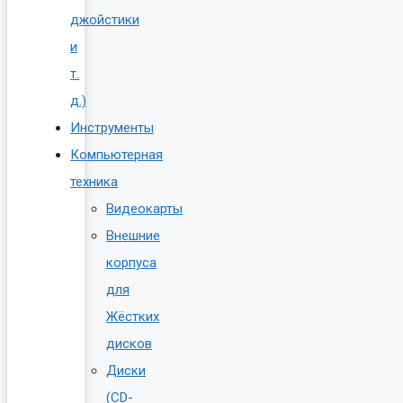
джойстики
и
т.
д.)
Инструменты
Компьютерная
техника
Видеокарты
Внешние
корпуса
для
Жёстких
дисков
Диски
(CD-