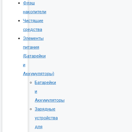
Флэш
накопители
Чистящие
средства
Элементы
питания
(Батарейки
и
Аккумуляторы)
Батарейки
и
Аккумуляторы
Зарядные
устройства
для