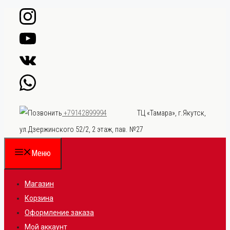
Перейти
к
содержимому
ТЦ «Тамара», г.Якутск,
+79142899994
ул.Дзержинского 52/2, 2 этаж, пав. №27
Меню
Магазин
Корзина
Оформление заказа
Мой аккаунт