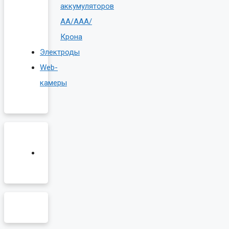
аккумуляторов
AA/AAA/
Крона
Электроды
Web-
камеры