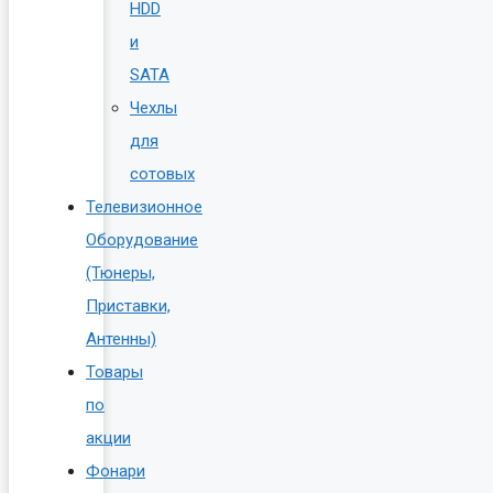
HDD
и
SATA
Чехлы
для
сотовых
Телевизионное
Оборудование
(Тюнеры,
Приставки,
Антенны)
Товары
по
акции
Фонари