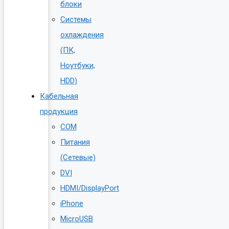
блоки
Системы
охлаждения
(ПК,
Ноутбуки,
HDD)
Кабельная
продукция
COM
Питания
(Сетевые)
DVI
HDMI/DisplayPort
iPhone
MicroUSB