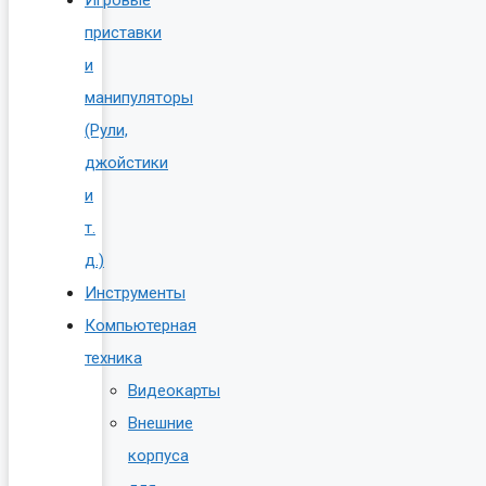
Игровые
приставки
и
манипуляторы
(Рули,
джойстики
и
т.
д.)
Инструменты
Компьютерная
техника
Видеокарты
Внешние
корпуса