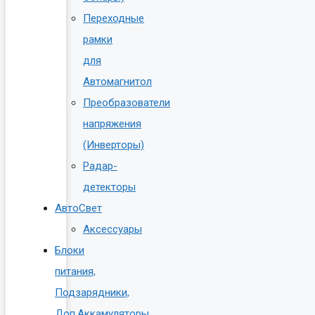
Переходные
рамки
для
Автомагнитол
Преобразователи
напряжения
(Инверторы)
Радар-
детекторы
АвтоСвет
Аксессуары
Блоки
питания,
Подзарядники,
Доп.Аккамуляторы