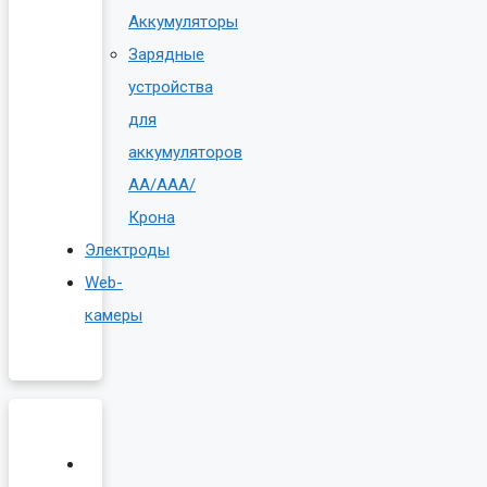
Аккумуляторы
Зарядные
устройства
для
аккумуляторов
AA/AAA/
Крона
Электроды
Web-
камеры