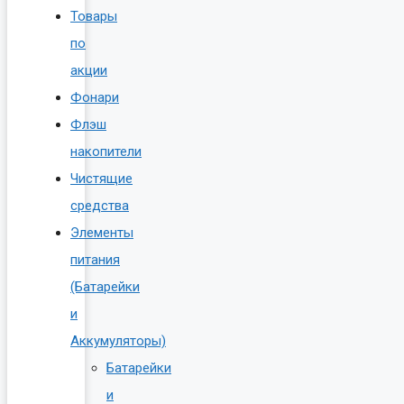
Товары
по
акции
Фонари
Флэш
накопители
Чистящие
средства
Элементы
питания
(Батарейки
и
Аккумуляторы)
Батарейки
и