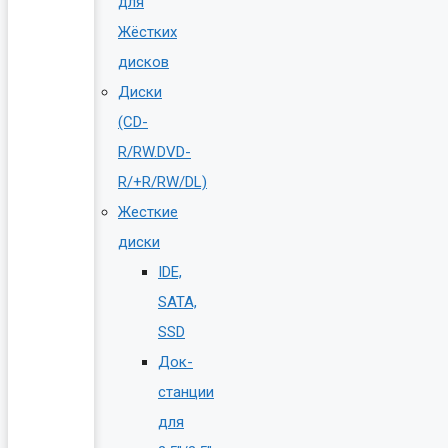
для
Жёстких
дисков
Диски
(CD-
R/RW.DVD-
R/+R/RW/DL)
Жесткие
диски
IDE,
SATA,
SSD
Док-
станции
для