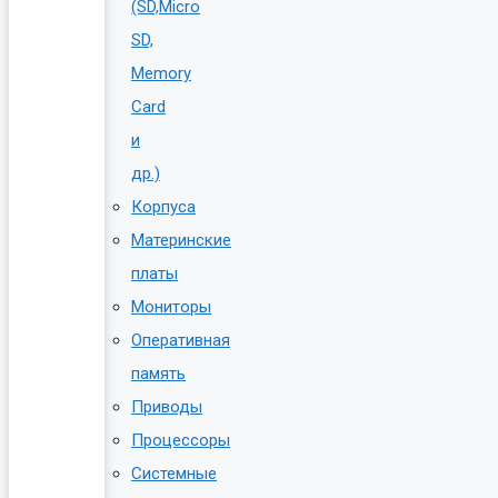
(SD,Micro
SD,
Memory
Card
и
др.)
Корпуса
Материнские
платы
Мониторы
Оперативная
память
Приводы
Процессоры
Системные