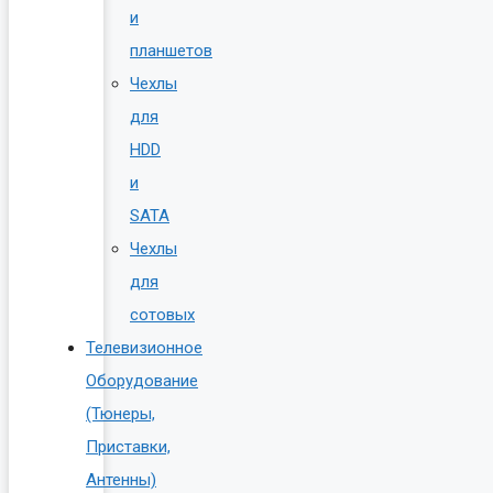
и
планшетов
Чехлы
для
HDD
и
SATA
Чехлы
для
сотовых
Телевизионное
Оборудование
(Тюнеры,
Приставки,
Антенны)