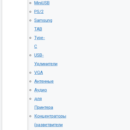
MiniUSB
PS/2
Samsung
TAB
Type-
C
USB-
Удлинители
VGA
Антенные
Аудио
для
Принтера
Концентраторы
(разветвители