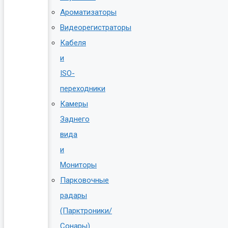
Ароматизаторы
Видеорегистраторы
Кабеля
и
ISO-
переходники
Камеры
Заднего
вида
и
Мониторы
Парковочные
радары
(Парктроники/
Сонары)