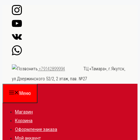
Перейти
к
содержимому
ТЦ «Тамара», г.Якутск,
+79142899994
ул.Дзержинского 52/2, 2 этаж, пав. №27
Меню
Магазин
Корзина
Оформление заказа
Мой аккаунт