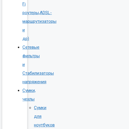
Fi
роутеры,ADSL-
маршрутизаторы
и
др)
Сетевые
фильтры
и
Стабилизаторы
напряжения
Сумки,
чехлы
Сумки
для
ноутбуков