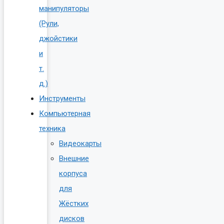
манипуляторы
(Рули,
джойстики
и
т.
д.)
Инструменты
Компьютерная
техника
Видеокарты
Внешние
корпуса
для
Жёстких
дисков