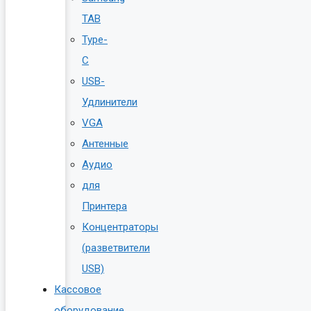
TAB
Type-
C
USB-
Удлинители
VGA
Антенные
Аудио
для
Принтера
Концентраторы
(разветвители
USB)
Кассовое
оборудование