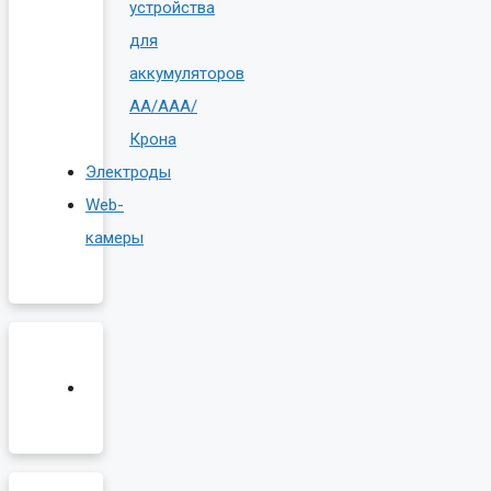
устройства
для
аккумуляторов
AA/AAA/
Крона
Электроды
Web-
камеры