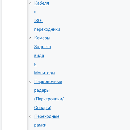
Кабеля
и
ISO-
переходники
Камеры
Заднего
вида
и
Мониторы
Парковочные
радары
(Парктроники/
Сонары)
Переходные
рамки