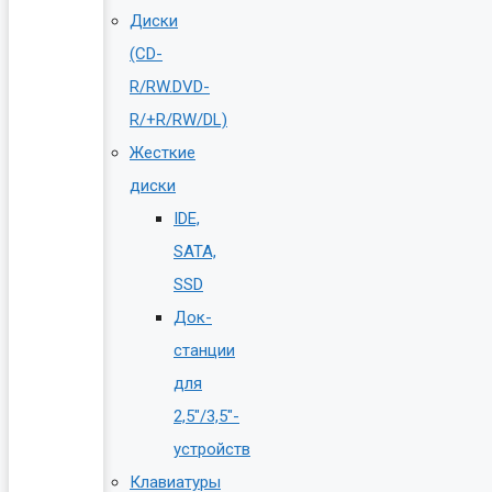
Диски
(CD-
R/RW.DVD-
R/+R/RW/DL)
Жесткие
диски
IDE,
SATA,
SSD
Док-
станции
для
2,5″/3,5″-
устройств
Клавиатуры