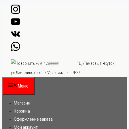
Перейти
к
содержимому
ТЦ «Тамара», г.Якутск,
+79142899994
ул.Дзержинского 52/2, 2 этаж, пав. №27
Меню
Магазин
Корзина
Оформление заказа
Мой аккаунт