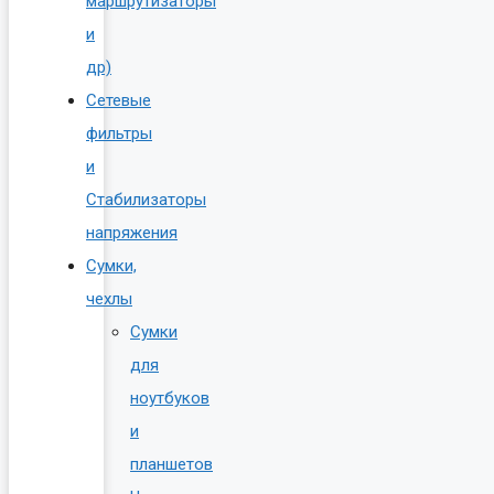
маршрутизаторы
и
др)
Сетевые
фильтры
и
Стабилизаторы
напряжения
Сумки,
чехлы
Сумки
для
ноутбуков
и
планшетов