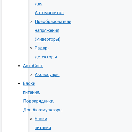
для
Автомагнитол
Преобразователи
напряжения
(Инверторы)
Радар-
детекторы
АвтоСвет
Аксессуары
Блоки
питания,
Подзарядники,
Доп.Аккамуляторы
Блоки
питания