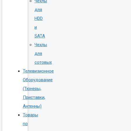
Чехлы
для
HDD
и
SATA
Чехлы
для
сотовых
Телевизионное
Оборудование
(Тюнеры,
Приставки,
Антенны)
Товары
по