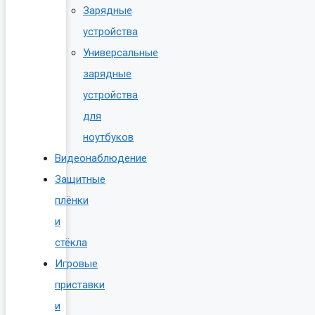
Зарядные
устройства
Универсальные
зарядные
устройства
для
ноутбуков
Видеонаблюдение
Защитные
плёнки
и
стёкла
Игровые
приставки
и