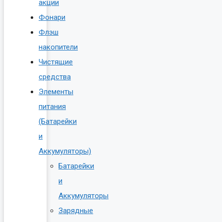
акции
Фонари
Флэш
накопители
Чистящие
средства
Элементы
питания
(Батарейки
и
Аккумуляторы)
Батарейки
и
Аккумуляторы
Зарядные