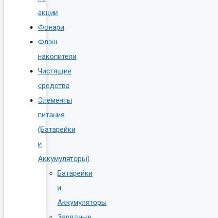
акции
Фонари
Флэш
накопители
Чистящие
средства
Элементы
питания
(Батарейки
и
Аккумуляторы)
Батарейки
и
Аккумуляторы
Зарядные