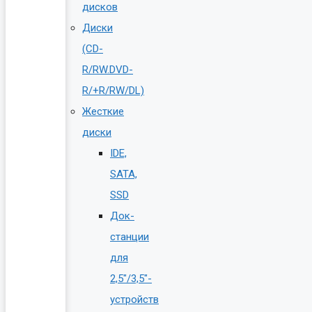
дисков
Диски
(CD-
R/RW.DVD-
R/+R/RW/DL)
Жесткие
диски
IDE,
SATA,
SSD
Док-
станции
для
2,5″/3,5″-
устройств