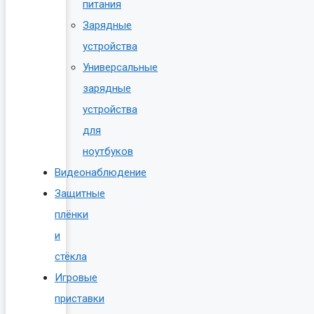
питания
Зарядные
устройства
Универсальные
зарядные
устройства
для
ноутбуков
Видеонаблюдение
Защитные
плёнки
и
стёкла
Игровые
приставки