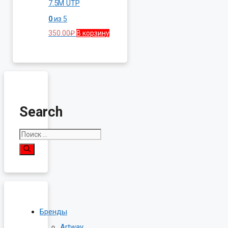
7.5M UTP
0
из 5
350.00
₽
В корзину
Search
Поиск:
Бренды
Artway