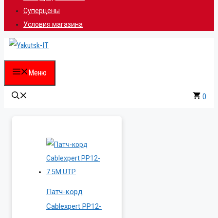
Суперцены
Условия магазина
Меню
0
Патч-корд
Cablexpert PP12-