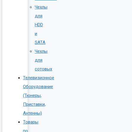
Чехлы
для
HDD
и
SATA
Чехлы
для
сотовых
Телевизионное
Оборудование
(Тюнеры,
Приставки,
Антенны)
Товары
по