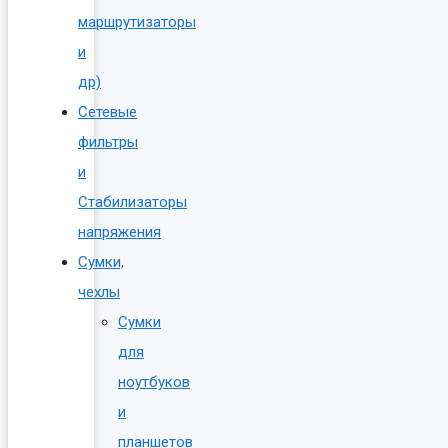
маршрутизаторы
и
др)
Сетевые
фильтры
и
Стабилизаторы
напряжения
Сумки,
чехлы
Сумки
для
ноутбуков
и
планшетов