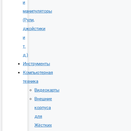
и
манипуляторы
(Рули,
джойстики
и
т.
д.)
Инструменты
Компьютерная
техника
Видеокарты
Внешние
корпуса
для
Жёстких