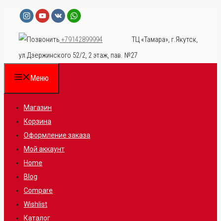
Перейти
к
ТЦ «Тамара», г.Якутск,
+79142899994
содержимому
ул.Дзержинского 52/2, 2 этаж, пав. №27
Меню
Магазин
Корзина
Оформление заказа
Мой аккаунт
Home
Blog
Compare
Wishlist
Каталог