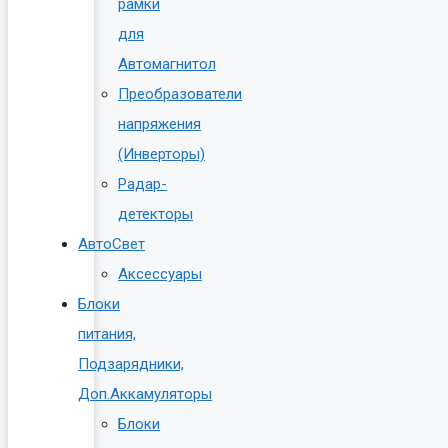
рамки
для
Автомагнитол
Преобразователи
напряжения
(Инверторы)
Радар-
детекторы
АвтоСвет
Аксессуары
Блоки
питания,
Подзарядники,
Доп.Аккамуляторы
Блоки