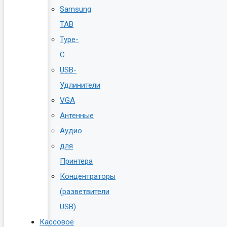
Samsung
TAB
Type-
C
USB-
Удлинители
VGA
Антенные
Аудио
для
Принтера
Концентраторы
(разветвители
USB)
Кассовое