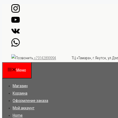
Перейти
к
содержимому
ТЦ «Тамара», г.Якутск, ул.Дзе
+79142899994
Меню
Магазин
Корзина
Оформление заказа
Мой аккаунт
Home