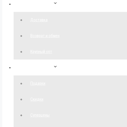
Как сделать заказ
Доставка
Возврат и обмен
Крупный опт
Спецпредложения
Подарки
Скидки
Суперцены