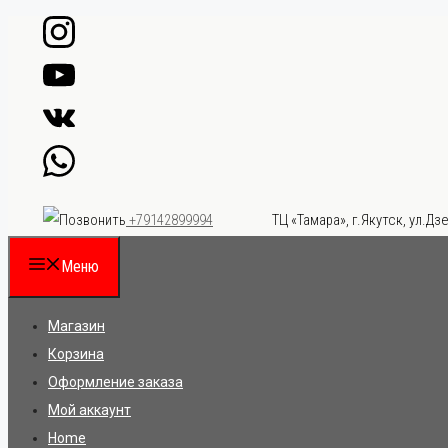
Перейти
к
содержимому
ТЦ «Тамара», г.Якутск, ул.Дзе
+79142899994
Меню
Магазин
Корзина
Оформление заказа
Мой аккаунт
Home