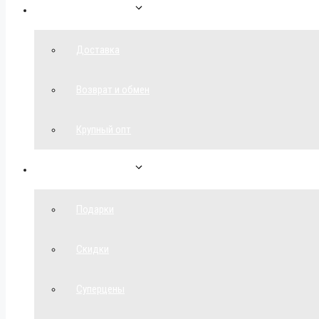
Как сделать заказ
Доставка
Возврат и обмен
Крупный опт
Спецпредложения
Подарки
Скидки
Суперцены