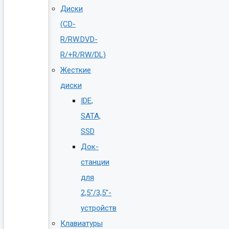
Диски
(CD-
R/RW.DVD-
R/+R/RW/DL)
Жесткие
диски
IDE,
SATA,
SSD
Док-
станции
для
2,5″/3,5″-
устройств
Клавиатуры