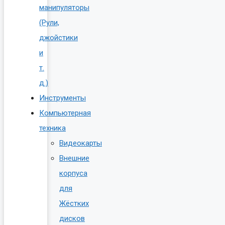
манипуляторы
(Рули,
джойстики
и
т.
д.)
Инструменты
Компьютерная
техника
Видеокарты
Внешние
корпуса
для
Жёстких
дисков