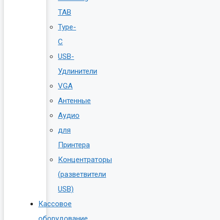
TAB
Type-
C
USB-
Удлинители
VGA
Антенные
Аудио
для
Принтера
Концентраторы
(разветвители
USB)
Кассовое
оборудование