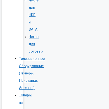
Чехлы
для
HDD
и
SATA
Чехлы
для
сотовых
Телевизионное
Оборудование
(Тюнеры,
Приставки,
Антенны)
Товары
по