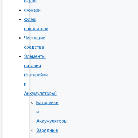
акции
Фонари
Флэш
накопители
Чистящие
средства
Элементы
питания
(Батарейки
и
Аккумуляторы)
Батарейки
и
Аккумуляторы
Зарядные