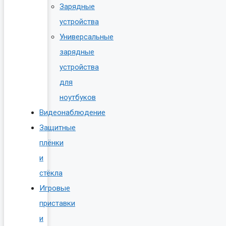
Зарядные
устройства
Универсальные
зарядные
устройства
для
ноутбуков
Видеонаблюдение
Защитные
плёнки
и
стёкла
Игровые
приставки
и