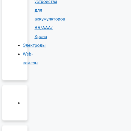
устройства
для
аккумуляторов
AA/AAA/
Крона
Электроды
Web-
камеры