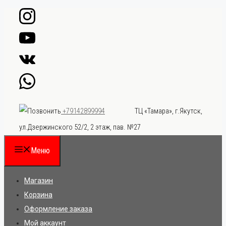
Перейти
к
содержимому
ТЦ «Тамара», г.Якутск,
+79142899994
ул.Дзержинского 52/2, 2 этаж, пав. №27
Меню
Магазин
Корзина
Оформление заказа
Мой аккаунт