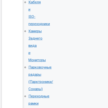
Кабеля
и
ISO-
переходники
Камеры
Заднего
вида
и
Мониторы
Парковочные
радары
(Парктроники/
Сонары)
Переходные
рамки