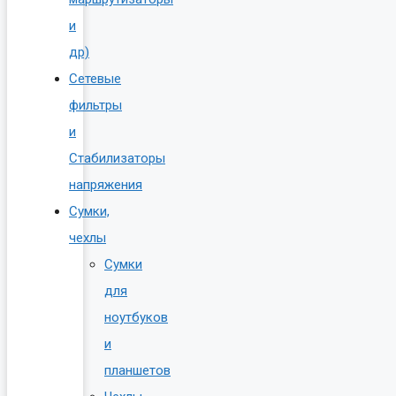
и
др)
Сетевые
фильтры
и
Стабилизаторы
напряжения
Сумки,
чехлы
Сумки
для
ноутбуков
и
планшетов