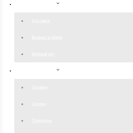
Как сделать заказ
Доставка
Возврат и обмен
Крупный опт
Спецпредложения
Подарки
Скидки
Суперцены