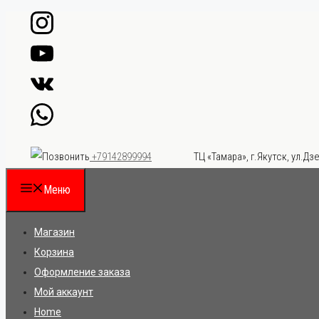
Перейти
к
содержимому
ТЦ «Тамара», г.Якутск, ул.Дзе
+79142899994
Меню
Магазин
Корзина
Оформление заказа
Мой аккаунт
Home