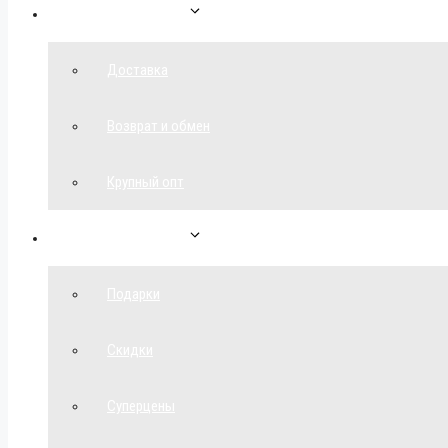
Как сделать заказ
Доставка
Возврат и обмен
Крупный опт
Спецпредложения
Подарки
Скидки
Суперцены