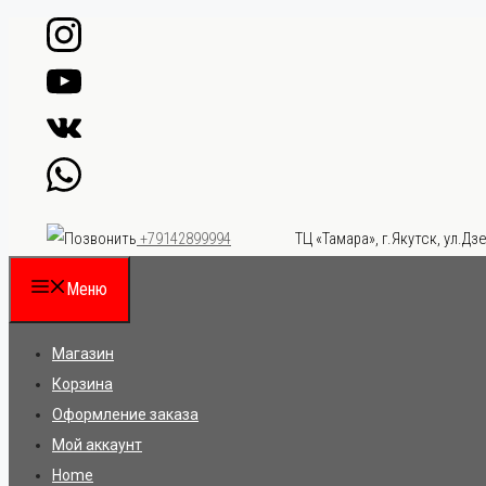
Перейти
к
содержимому
ТЦ «Тамара», г.Якутск, ул.Дзе
+79142899994
Меню
Магазин
Корзина
Оформление заказа
Мой аккаунт
Home