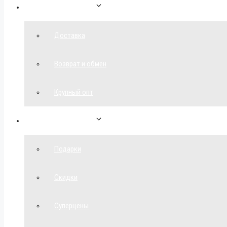
Как сделать заказ
Доставка
Возврат и обмен
Крупный опт
Спецпредложения
Подарки
Скидки
Суперцены