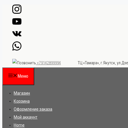
Перейти
к
содержимому
ТЦ «Тамара», г.Якутск, ул.Дзе
+79142899994
Меню
Магазин
Корзина
Оформление заказа
Мой аккаунт
Home