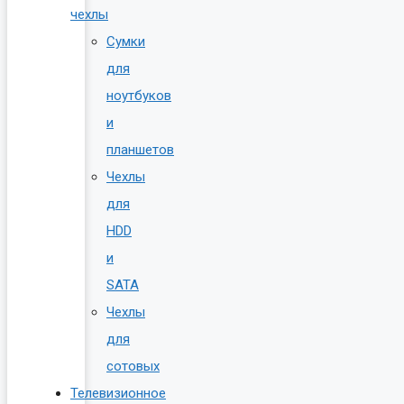
чехлы
Сумки
для
ноутбуков
и
планшетов
Чехлы
для
HDD
и
SATA
Чехлы
для
сотовых
Телевизионное