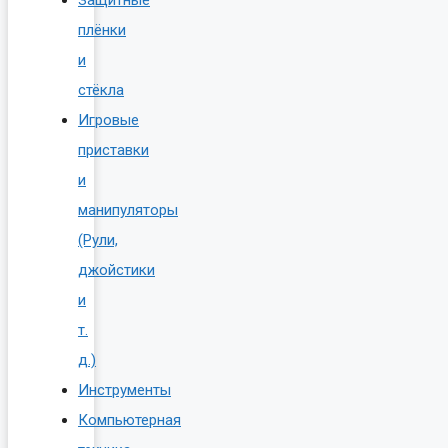
Защитные
плёнки
и
стёкла
Игровые
приставки
и
манипуляторы
(Рули,
джойстики
и
т.
д.)
Инструменты
Компьютерная