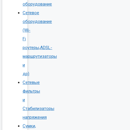
оборудование
Сетевое
оборудование
(Wi-
Fi
роутеры,ADSL-
маршрутизаторы
и
др)
Сетевые
фильтры
и
Стабилизаторы
напряжения
Сумки,