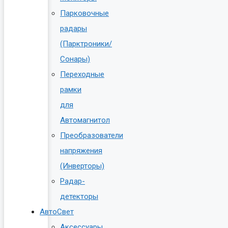
Парковочные
радары
(Парктроники/
Сонары)
Переходные
рамки
для
Автомагнитол
Преобразователи
напряжения
(Инверторы)
Радар-
детекторы
АвтоСвет
Аксессуары