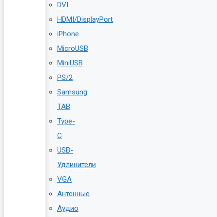
DVI
HDMI/DisplayPort
iPhone
MicroUSB
MiniUSB
PS/2
Samsung
TAB
Type-
C
USB-
Удлинители
VGA
Антенные
Аудио