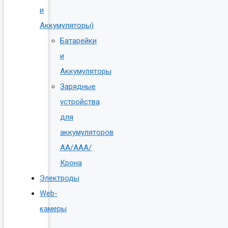
и
Аккумуляторы)
Батарейки
и
Аккумуляторы
Зарядные
устройства
для
аккумуляторов
AA/AAA/
Крона
Электроды
Web-
камеры