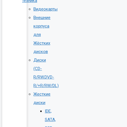
техника
Видеокарты
Внешние
корпуса
для
Жёстких
дисков
Диски
(CD-
R/RW.DVD-
R/+R/RW/DL)
Жесткие
диски
IDE,
SATA,