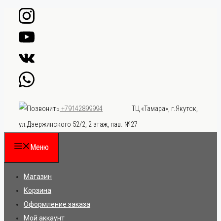
Перейти
к
содержимому
ТЦ «Тамара», г.Якутск,
+79142899994
ул.Дзержинского 52/2, 2 этаж, пав. №27
Меню
Магазин
Корзина
Оформление заказа
Мой аккаунт