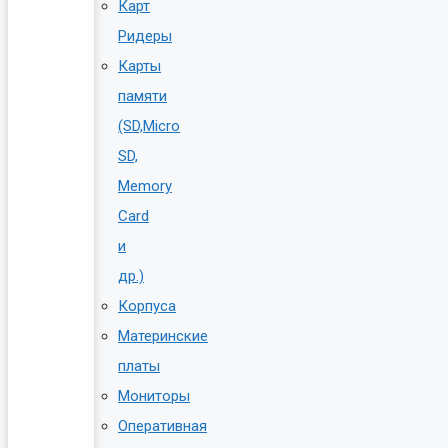
Карт
Ридеры
Карты
памяти
(SD,Micro
SD,
Memory
Card
и
др.)
Корпуса
Материнские
платы
Мониторы
Оперативная