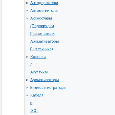
Автодержатели
Автомагнитолы
Аксессуары
(Подзарядки,
Разветвители,
Ароматизаторы,
Быт.техника)
Колонки
/
Акустика/
Ароматизаторы
Видеорегистраторы
Кабеля
и
ISO-