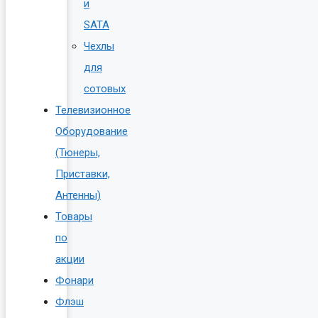
и
SATA
Чехлы
для
сотовых
Телевизионное
Оборудование
(Тюнеры,
Приставки,
Антенны)
Товары
по
акции
Фонари
Флэш