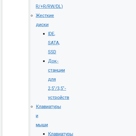
R/+R/RW/DL)
Жесткие
диски
IDE,
SATA,
SSD
Док-
станции
для
2,5″/3,5″-
устройств
Клавиатуры
и
мыши
Клавиатуры