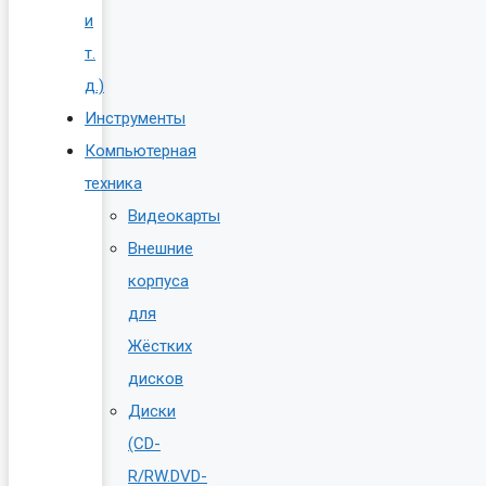
и
т.
д.)
Инструменты
Компьютерная
техника
Видеокарты
Внешние
корпуса
для
Жёстких
дисков
Диски
(CD-
R/RW.DVD-