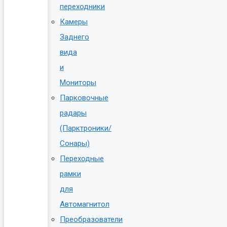
переходники
Камеры
Заднего
вида
и
Мониторы
Парковочные
радары
(Парктроники/
Сонары)
Переходные
рамки
для
Автомагнитол
Преобразователи