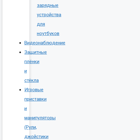
зарядные
устройства
для
ноутбуков
Видеонаблюдение
Защитные
плёнки
и
стёкла
Игровые
приставки
и
манипуляторы
(Рули,
джойстики