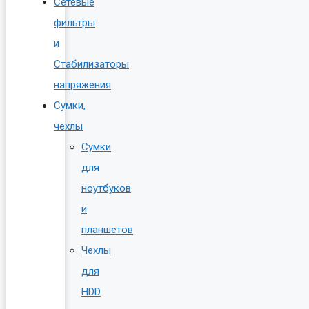
Сетевые
фильтры
и
Стабилизаторы
напряжения
Сумки,
чехлы
Сумки
для
ноутбуков
и
планшетов
Чехлы
для
HDD