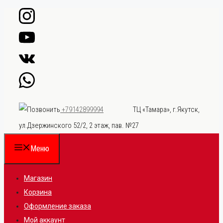
Перейти
к
содержимому
ТЦ «Тамара», г.Якутск,
+79142899994
ул.Дзержинского 52/2, 2 этаж, пав. №27
Меню
Магазин
Корзина
Оформление заказа
Мой аккаунт