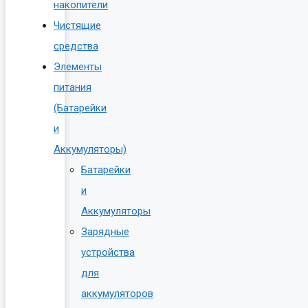
накопители
Чистящие
средства
Элементы
питания
(Батарейки
и
Аккумуляторы)
Батарейки
и
Аккумуляторы
Зарядные
устройства
для
аккумуляторов