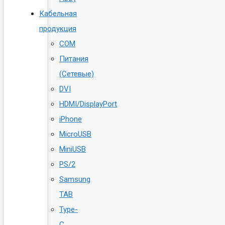
Кабельная
продукция
COM
Питания
(Сетевые)
DVI
HDMI/DisplayPort
iPhone
MicroUSB
MiniUSB
PS/2
Samsung
TAB
Type-
C