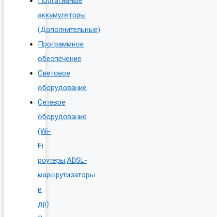
Портативные
аккумуляторы
(Дополнительные)
Программное
обеспечение
Световое
оборудование
Сетевое
оборудование
(Wi-
Fi
роутеры,ADSL-
маршрутизаторы
и
др)