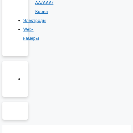
AA/AAA/
Крона
Электроды
Web-
камеры