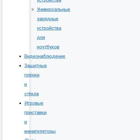
устройства
Универсальные
зарядные
устройства
для
ноутбуков
Видеонаблюдение
Защитные
плёнки
и
стёкла
Игровые
приставки
и
манипуляторы