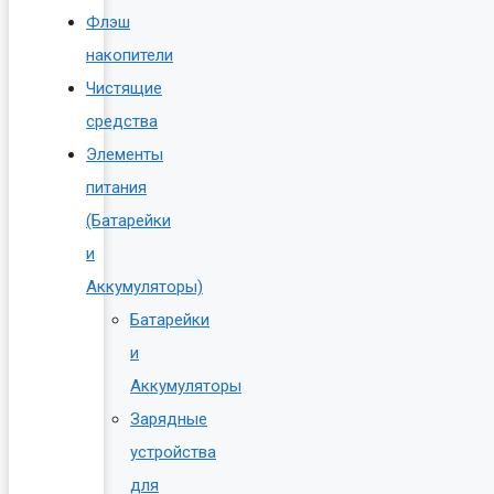
Флэш
накопители
Чистящие
средства
Элементы
питания
(Батарейки
и
Аккумуляторы)
Батарейки
и
Аккумуляторы
Зарядные
устройства
для