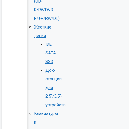
(CD-
R/RW.DVD-
R/+R/RW/DL)
Жесткие
диски
IDE,
SATA,
SSD
Док-
станции
для
2,5″/3,5″-
устройств
Клавиатуры
и