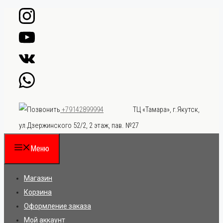
Перейти
к
содержимому
ТЦ «Тамара», г.Якутск,
+79142899994
ул.Дзержинского 52/2, 2 этаж, пав. №27
Меню
Магазин
Корзина
Оформление заказа
Мой аккаунт