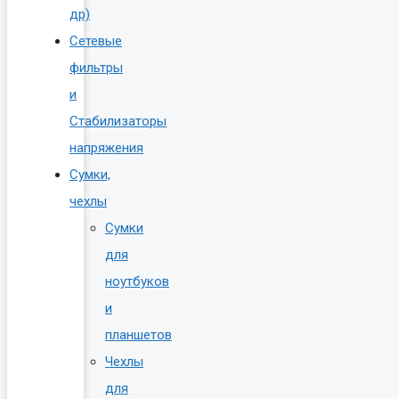
др)
Сетевые
фильтры
и
Стабилизаторы
напряжения
Сумки,
чехлы
Сумки
для
ноутбуков
и
планшетов
Чехлы
для