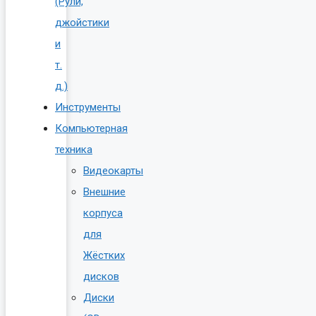
(Рули,
джойстики
и
т.
д.)
Инструменты
Компьютерная
техника
Видеокарты
Внешние
корпуса
для
Жёстких
дисков
Диски