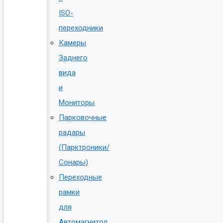
ISO-
переходники
Камеры
Заднего
вида
и
Мониторы
Парковочные
радары
(Парктроники/
Сонары)
Переходные
рамки
для
Автомагнитол