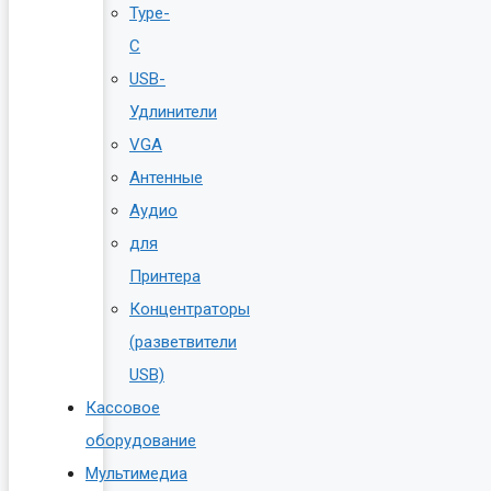
Type-
C
USB-
Удлинители
VGA
Антенные
Аудио
для
Принтера
Концентраторы
(разветвители
USB)
Кассовое
оборудование
Мультимедиа