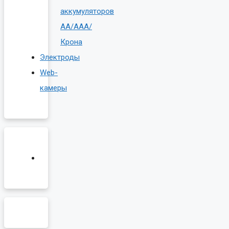
аккумуляторов
AA/AAA/
Крона
Электроды
Web-
камеры