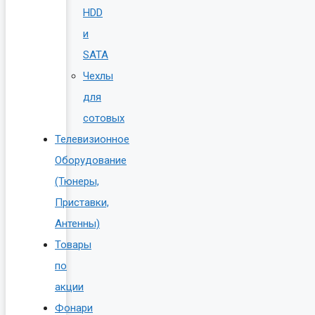
HDD
и
SATA
Чехлы
для
сотовых
Телевизионное
Оборудование
(Тюнеры,
Приставки,
Антенны)
Товары
по
акции
Фонари