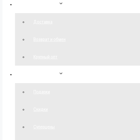
Как сделать заказ
Доставка
Возврат и обмен
Крупный опт
Спецпредложения
Подарки
Скидки
Суперцены