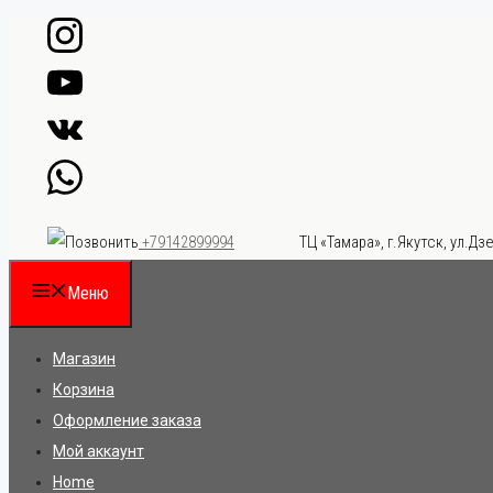
Перейти
к
содержимому
ТЦ «Тамара», г.Якутск, ул.Дзе
+79142899994
Меню
Магазин
Корзина
Оформление заказа
Мой аккаунт
Home