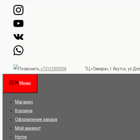
Перейти
к
содержимому
ТЦ «Тамара», г.Якутск, ул.Дзе
+79142899994
Меню
Магазин
Корзина
Оформление заказа
Мой аккаунт
Home