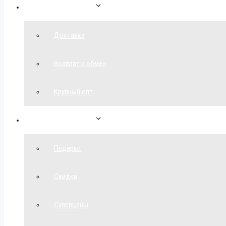
Как сделать заказ
Доставка
Возврат и обмен
Крупный опт
Спецпредложения
Подарки
Скидки
Суперцены