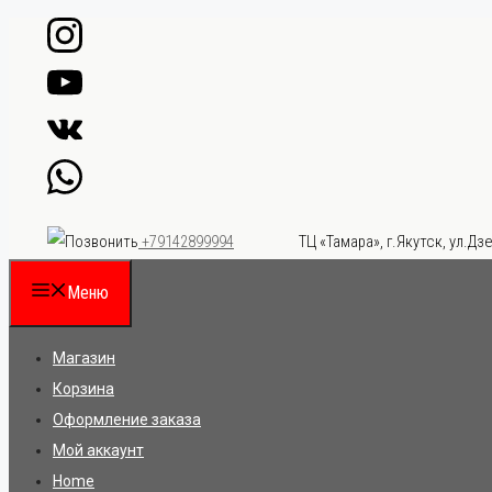
Перейти
к
содержимому
ТЦ «Тамара», г.Якутск, ул.Дзе
+79142899994
Меню
Магазин
Корзина
Оформление заказа
Мой аккаунт
Home