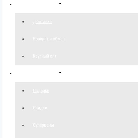
Как сделать заказ
Доставка
Возврат и обмен
Крупный опт
Спецпредложения
Подарки
Скидки
Суперцены