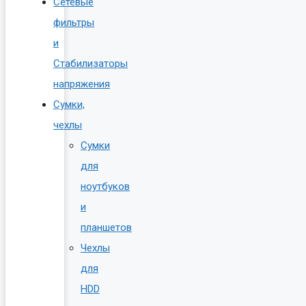
Сетевые
фильтры
и
Стабилизаторы
напряжения
Сумки,
чехлы
Сумки
для
ноутбуков
и
планшетов
Чехлы
для
HDD