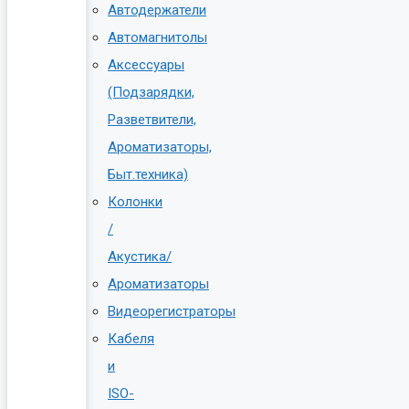
Автодержатели
Автомагнитолы
Аксессуары
(Подзарядки,
Разветвители,
Ароматизаторы,
Быт.техника)
Колонки
/
Акустика/
Ароматизаторы
Видеорегистраторы
Кабеля
и
ISO-