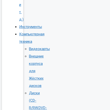
и
т.
д.)
Инструменты
Компьютерная
техника
Видеокарты
Внешние
корпуса
для
Жёстких
дисков
Диски
(CD-
R/RW.DVD-