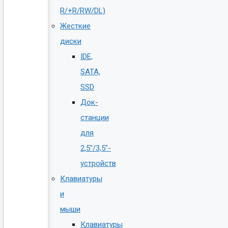
R/+R/RW/DL)
Жесткие
диски
IDE,
SATA,
SSD
Док-
станции
для
2,5″/3,5″-
устройств
Клавиатуры
и
мыши
Клавиатуры