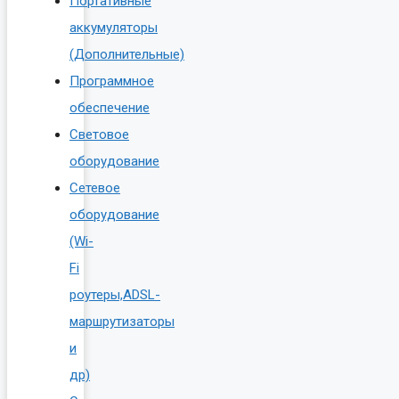
Портативные
аккумуляторы
(Дополнительные)
Программное
обеспечение
Световое
оборудование
Сетевое
оборудование
(Wi-
Fi
роутеры,ADSL-
маршрутизаторы
и
др)