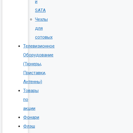
и
SATA
Чехлы
для
сотовых
Телевизионное
Оборудование
(Тюнеры,
Приставки,
Антенны)
Товары
по
акции
Фонари
Флэш