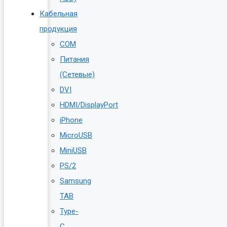
Кабельная
продукция
COM
Питания
(Сетевые)
DVI
HDMI/DisplayPort
iPhone
MicroUSB
MiniUSB
PS/2
Samsung
TAB
Type-
C