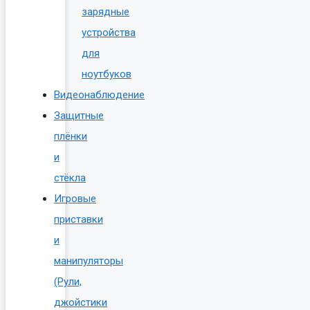
зарядные
устройства
для
ноутбуков
Видеонаблюдение
Защитные
плёнки
и
стёкла
Игровые
приставки
и
манипуляторы
(Рули,
джойстики