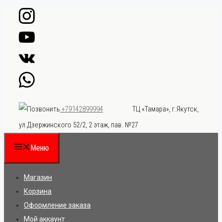
Перейти
к
содержимому
ТЦ «Тамара», г.Якутск,
+79142899994
ул.Дзержинского 52/2, 2 этаж, пав. №27
Меню
Магазин
Корзина
Оформление заказа
Мой аккаунт