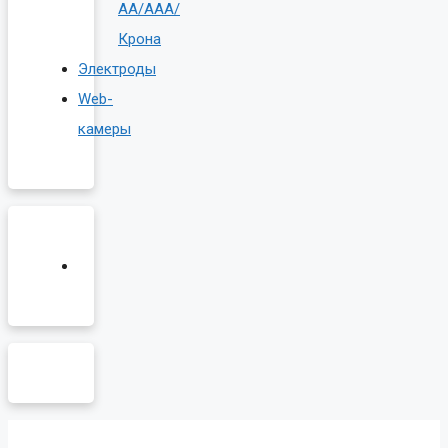
AA/AAA/
Крона
Электроды
Web-
камеры