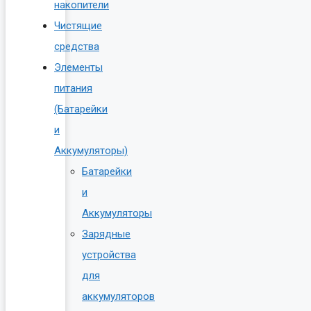
накопители
Чистящие
средства
Элементы
питания
(Батарейки
и
Аккумуляторы)
Батарейки
и
Аккумуляторы
Зарядные
устройства
для
аккумуляторов