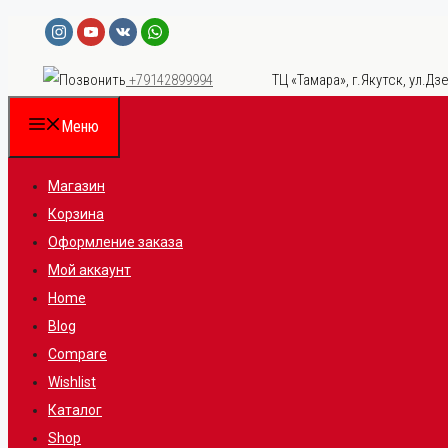
Перейти
к
ТЦ «Тамара», г.Якутск, ул.Дзе
+79142899994
содержимому
Меню
Магазин
Корзина
Оформление заказа
Мой аккаунт
Home
Blog
Compare
Wishlist
Каталог
Shop