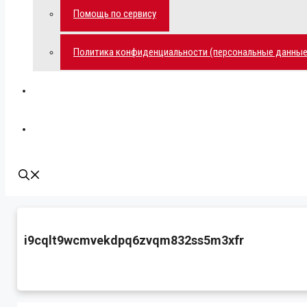
Помощь по сервису
Политика конфиденциальности (персональные данные
Мой аккаунт
Наши контакты
i9cqlt9wcmvekdpq6zvqm832ss5m3xfr